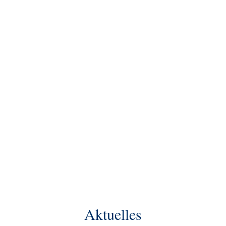
Aktuelles