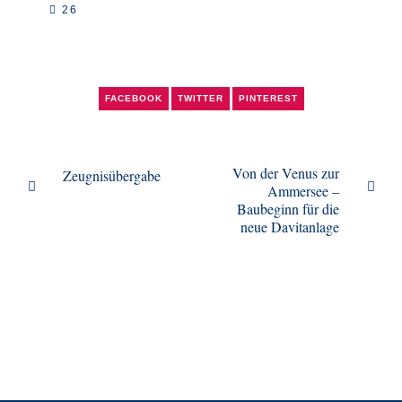
26
odus
FACEBOOK
TWITTER
PINTEREST
Von der Venus zur
Zeugnisübergabe
Ammersee –
Baubeginn für die
neue Davitanlage
dus